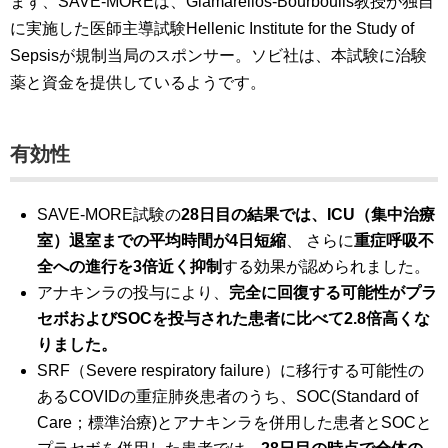
まず、SAVE-MOREは、Giamarellos-Bourboulis教授が独自
に実施した医師主導試験Hellenic Institute for the Study of
Sepsisが規制当局のスポンサー。ソビ社は、本試験に治験
薬と資金を提供しているようです。
有効性
SAVE-MORE試験の
28日目の結果では、ICU（集中治療
室）退室までの平均時間が4日短縮
、 さらに
重症呼吸不
全への進行を3倍近く抑制
する効果が認められました。
アナキンラの投与により、
完全に回復する可能性がプラ
セボおよびSOCを投与された患者に比べて2.8倍高くな
りました。
SRF（Severe respiratory failure）に移行する可能性の
あるCOVIDの重症肺炎患者のうち、SOC(Standard of
Care；標準治療)とアナキンラを併用した患者とSOCと