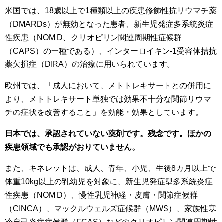
米国では、18歳以上で1種類以上の疾患修飾性抗リウマチ薬
（DMARDs）が無効となった患者、新生児発症多系統炎症
性疾患（NOMID、クリオピリン関連周期性症候群
（CAPS）の一種である）、インターロイキン-1受容体拮抗
薬欠損症（DIRA）の治療に用いられています。
欧州では、「成人において、メトトレキサートとの併用に
より、メトトレキサート単独では効果不十分な関節リウマ
チの症状を改善すること」を効能・効果としています。
日本では、承認されていない薬剤です。残念です。ほかの
疾患領域でも承認がおりていません。
また、キネレットは、成人、青年、小児、生後8カ月以上で
体重10kg以上の乳幼児を対象に、新生児発症型多系統炎症
性疾患（NOMID）、慢性乳児神経・皮膚・関節症候群
（CINCA）、マックルウェルズ症候群（MWS）、家族性寒
冷自己炎症症候群（FCAS）などのクリオピリン関連周期性