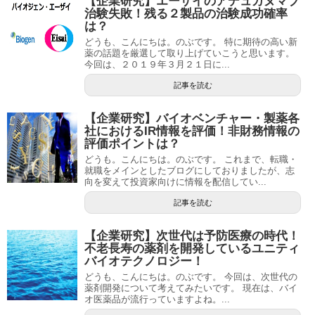
【企業研究】エーザイのアデュカヌマブ
治験失敗！残る２製品の治験成功確率
は？
どうも、こんにちは。のぶです。 特に期待の高い新
薬の話題を厳選して取り上げていこうと思います。
今回は、２０１９年３月２１日に...
記事を読む
【企業研究】バイオベンチャー・製薬各
社におけるIR情報を評価！非財務情報の
評価ポイントは？
どうも。こんにちは。のぶです。 これまで、転職・
就職をメインとしたブログにしておりましたが、志
向を変えて投資家向けに情報を配信してい...
記事を読む
【企業研究】次世代は予防医療の時代！
不老長寿の薬剤を開発しているユニティ
バイオテクノロジー！
どうも、こんにちは。のぶです。 今回は、次世代の
薬剤開発について考えてみたいです。 現在は、バイ
オ医薬品が流行っていますよね。...