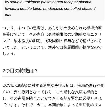
by soluble urokinase plasminogen receptor plasma
levels: a double-blind, randomized controlled phase 3
trial
つまり、すべての患者は、あらかじめ決められた標準治療
を受けていて、その内容は身体的徴候の定期的なモニタリ
ング、酸素濃度の測定、抗凝固剤の投与などで構成されて
いました。ということで、海外では抗凝固薬が標準なので
しょう。
2つ目の特徴は？
COVID-19感染に対する過剰な炎症反応は、疾患の進行や死
亡の主要な原因となっており、この過剰な炎症を標的と
し、その進展を防ぐことができる薬剤が緊急に必要とされ
ています。それで、今回、早期治療によって重症化のリス