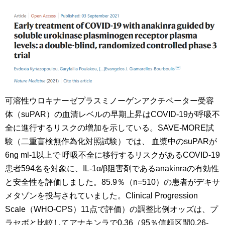
可溶性ウロキナーゼプラスミノーゲンアクチベーター受容
体（suPAR）の血清レベルの早期上昇はCOVID-19が呼吸不
全に進行するリスクの増加を示している。SAVE-MORE試
験（二重盲検無作為化対照試験）では、 血漿中のsuPARが
6ng ml-1以上で 呼吸不全に移行するリスクがあるCOVID-19
患者594名を対象に、IL-1α/β阻害剤であるanakinraの有効性
と安全性を評価しました。85.9％（n=510）の患者がデキサ
メタゾンを投与されていました。Clinical Progression
Scale（WHO-CPS）11点で評価）の調整比例オッズは、プ
ラセボと比較してアナキンラで0.36（95％信頼区間0.26-