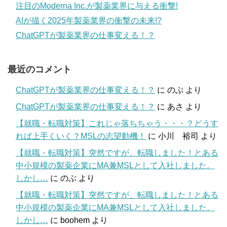
注目のModerna Inc.が製薬業界に与える衝撃!
AIが描く2025年製薬業界の衝撃の未来!?
ChatGPTが製薬業界の仕事変える！？
最近のコメント
ChatGPTが製薬業界の仕事変える！？
に
のぶ
より
ChatGPTが製薬業界の仕事変える！？
に
あさ
より
【就職・転職対策】これじゃ落ちちゃう・・・？どうす
れば上手くいく？MSLの志望動機！
に
小川 裕司
より
【就職・転職対策】突然ですが、転職しました！とある
中小規模の製薬企業にMA兼MSLとして入社しました。
しかし…
に
のぶ
より
【就職・転職対策】突然ですが、転職しました！とある
中小規模の製薬企業にMA兼MSLとして入社しました。
しかし…
に
boohem
より