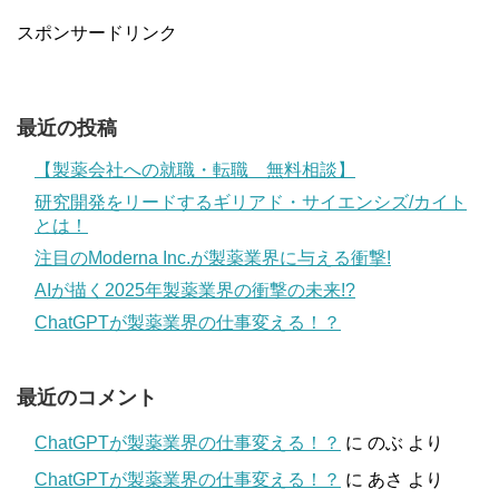
スポンサードリンク
最近の投稿
【製薬会社への就職・転職 無料相談】
研究開発をリードするギリアド・サイエンシズ/カイト
とは！
注目のModerna Inc.が製薬業界に与える衝撃!
AIが描く2025年製薬業界の衝撃の未来!?
ChatGPTが製薬業界の仕事変える！？
最近のコメント
ChatGPTが製薬業界の仕事変える！？
に
のぶ
より
ChatGPTが製薬業界の仕事変える！？
に
あさ
より