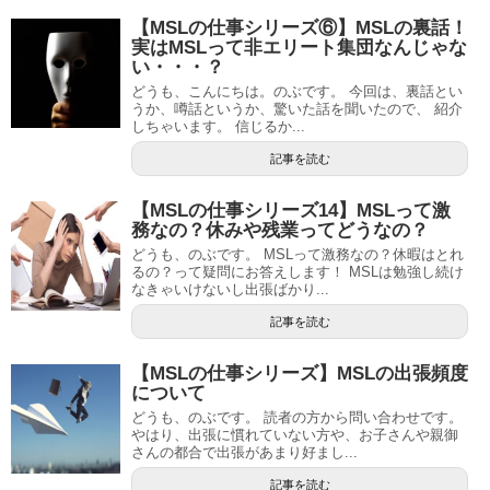
【MSLの仕事シリーズ⑥】MSLの裏話！
実はMSLって非エリート集団なんじゃな
い・・・？
どうも、こんにちは。のぶです。 今回は、裏話とい
うか、噂話というか、驚いた話を聞いたので、 紹介
しちゃいます。 信じるか...
記事を読む
【MSLの仕事シリーズ14】MSLって激
務なの？休みや残業ってどうなの？
どうも、のぶです。 MSLって激務なの？休暇はとれ
るの？って疑問にお答えします！ MSLは勉強し続け
なきゃいけないし出張ばかり...
記事を読む
【MSLの仕事シリーズ】MSLの出張頻度
について
どうも、のぶです。 読者の方から問い合わせです。
やはり、出張に慣れていない方や、お子さんや親御
さんの都合で出張があまり好まし...
記事を読む