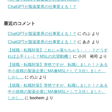
ChatGPTが製薬業界の仕事変える！？
最近のコメント
ChatGPTが製薬業界の仕事変える！？
に
のぶ
より
ChatGPTが製薬業界の仕事変える！？
に
あさ
より
【就職・転職対策】これじゃ落ちちゃう・・・？どうす
れば上手くいく？MSLの志望動機！
に
小川 裕司
より
【就職・転職対策】突然ですが、転職しました！とある
中小規模の製薬企業にMA兼MSLとして入社しました。
しかし…
に
のぶ
より
【就職・転職対策】突然ですが、転職しました！とある
中小規模の製薬企業にMA兼MSLとして入社しました。
しかし…
に
boohem
より