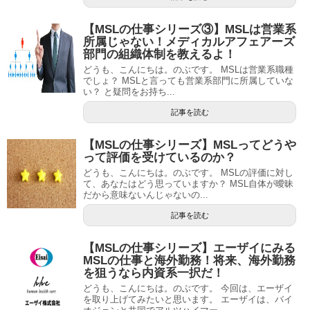
【MSLの仕事シリーズ③】MSLは営業系
所属じゃない！メディカルアフェアーズ
部門の組織体制を教えるよ！
どうも、こんにちは。のぶです。 MSLは営業系職種
でしょ？ MSLと言っても営業系部門に所属していな
い？ と疑問をお持ち...
記事を読む
【MSLの仕事シリーズ】MSLってどうや
って評価を受けているのか？
どうも、こんにちは。のぶです。 MSLの評価に対し
て、あなたはどう思っていますか？ MSL自体が曖昧
だから意味ないんじゃないの...
記事を読む
【MSLの仕事シリーズ】エーザイにみる
MSLの仕事と海外勤務！将来、海外勤務
を狙うなら内資系一択だ！
どうも、こんにちは。のぶです。 今回は、エーザイ
を取り上げてみたいと思います。 エーザイは、バイ