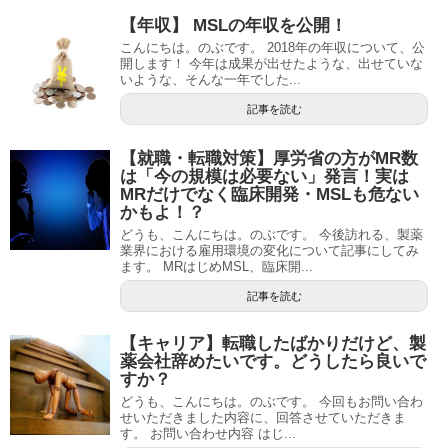
【年収】 MSLの年収を公開！
こんにちは。のぶです。 2018年の年収について、公
開します！ 今年は成果が出せたような、出せていな
いような、そんな一年でした...
記事を読む
【就職・転職対策】厚労省の方がMR数
は「今の規模は必要ない」発言！実は
MRだけでなく臨床開発・MSLも危ない
かもよ！？
どうも、こんにちは。のぶです。 今後訪れる、製薬
業界における雇用環境の変化について記事にしてみ
ます。 MRはじめMSL、臨床開...
記事を読む
【キャリア】転職したばかりだけど、製
薬会社辞めたいです。どうしたら良いで
すか？
どうも、こんにちは。のぶです。 今回もお問い合わ
せいただきました内容に、回答させていただきま
す。 お問い合わせ内容 はじ...