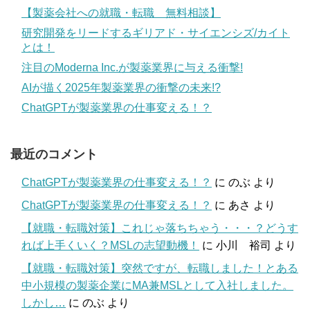
【製薬会社への就職・転職 無料相談】
研究開発をリードするギリアド・サイエンシズ/カイト
とは！
注目のModerna Inc.が製薬業界に与える衝撃!
AIが描く2025年製薬業界の衝撃の未来!?
ChatGPTが製薬業界の仕事変える！？
最近のコメント
ChatGPTが製薬業界の仕事変える！？
に
のぶ
より
ChatGPTが製薬業界の仕事変える！？
に
あさ
より
【就職・転職対策】これじゃ落ちちゃう・・・？どうす
れば上手くいく？MSLの志望動機！
に
小川 裕司
より
【就職・転職対策】突然ですが、転職しました！とある
中小規模の製薬企業にMA兼MSLとして入社しました。
しかし…
に
のぶ
より