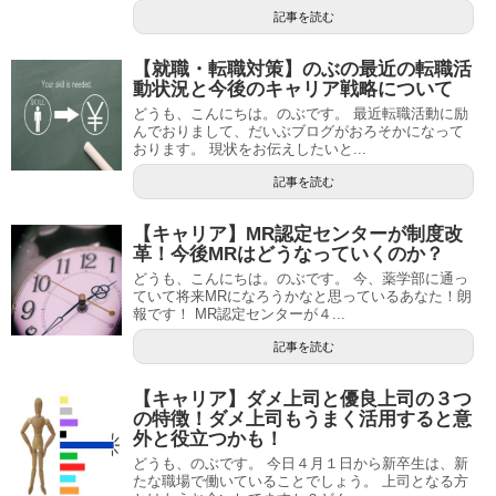
記事を読む
【就職・転職対策】のぶの最近の転職活
動状況と今後のキャリア戦略について
どうも、こんにちは。のぶです。 最近転職活動に励
んでおりまして、だいぶブログがおろそかになって
おります。 現状をお伝えしたいと...
記事を読む
【キャリア】MR認定センターが制度改
革！今後MRはどうなっていくのか？
どうも、こんにちは。のぶです。 今、薬学部に通っ
ていて将来MRになろうかなと思っているあなた！朗
報です！ MR認定センターが４...
記事を読む
【キャリア】ダメ上司と優良上司の３つ
の特徴！ダメ上司もうまく活用すると意
外と役立つかも！
どうも、のぶです。 今日４月１日から新卒生は、新
たな職場で働いていることでしょう。 上司となる方