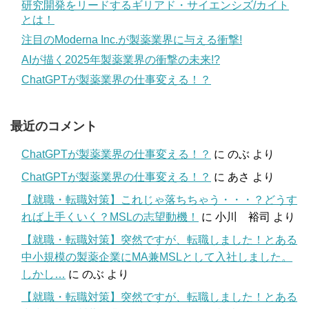
研究開発をリードするギリアド・サイエンシズ/カイト
とは！
注目のModerna Inc.が製薬業界に与える衝撃!
AIが描く2025年製薬業界の衝撃の未来!?
ChatGPTが製薬業界の仕事変える！？
最近のコメント
ChatGPTが製薬業界の仕事変える！？
に
のぶ
より
ChatGPTが製薬業界の仕事変える！？
に
あさ
より
【就職・転職対策】これじゃ落ちちゃう・・・？どうす
れば上手くいく？MSLの志望動機！
に
小川 裕司
より
【就職・転職対策】突然ですが、転職しました！とある
中小規模の製薬企業にMA兼MSLとして入社しました。
しかし…
に
のぶ
より
【就職・転職対策】突然ですが、転職しました！とある