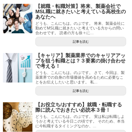
【就職・転職対策】将来、製薬会社で
MSL職に就きたいと考えている高校生の
あなたへ
どうも、こんにちは。のぶです。 将来、製薬会社に
勤めてMSL職に就きたいと考えている方からの問い
合わせです。 読者の方も徐々に...
記事を読む
【キャリア】製薬業界でのキャリアアッ
プを狙う転職とは？３要素の掛け合わせ
で考える！
どうも、こんにちは。のぶです。 さて、今回は、製
薬業界での自身の市場価値を高めるために必要なこ
とをお伝えしたいと思います。 私...
記事を読む
【お役立ち/おすすめ】就職・転職する
際に読んでおきたい必読本３冊！
どうも、こんにちは。のぶです。 実は私は転職しよ
うかと考えている今日この頃です。 そのため、本当
に今転職するタイミングなのか、...