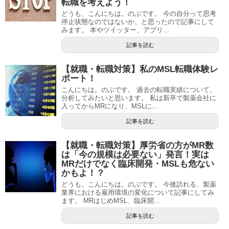
転職を考えよう！
どうも、こんにちは。のぶです。 今の自分って思考
停止状態なのではないか、と思ったので記事にして
みます。 本やツイッター、アプリ...
記事を読む
【就職・転職対策】私のMSL転職体験レ
ポート！
こんにちは。のぶです。 過去の転職実績について、
分析してみたいと思います。 私は新卒で製薬会社に
入ってからMRになり、MSLに...
記事を読む
【就職・転職対策】厚労省の方がMR数
は「今の規模は必要ない」発言！実は
MRだけでなく臨床開発・MSLも危ない
かもよ！？
どうも、こんにちは。のぶです。 今後訪れる、製薬
業界における雇用環境の変化について記事にしてみ
ます。 MRはじめMSL、臨床開...
記事を読む