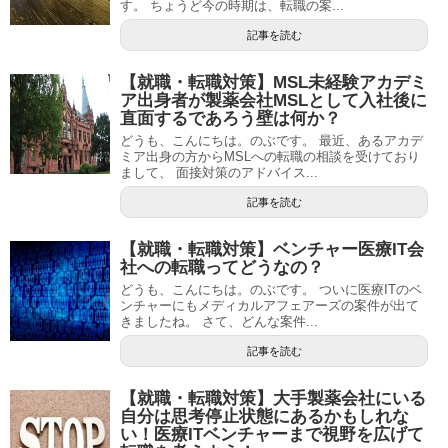
す。 ちょうど今の時期は、転職の案...
記事を読む
【就職・転職対策】MSL未経験アカデミ
ア出身者が製薬会社MSLとして入社後に
直面するであろう壁は何か？
どうも、こんにちは。のぶです。 最近、あるアカデ
ミア出身の方からMSLへの転職の相談を受けており
まして、 面接対策のアドバイス...
記事を読む
【就職・転職対策】ベンチャー医療IT会
社への転職ってどうなの？
どうも、こんにちは。のぶです。 ついに医療ITのベ
ンチャーにもメディカルアフェアーズの案件が出て
きましたね。 さて、どんな案件...
記事を読む
【就職・転職対策】大手製薬会社にいる
自分は思考停止状態にあるかもしれな
い！医療ITベンチャーまで視野を広げて