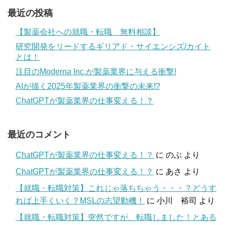
最近の投稿
【製薬会社への就職・転職 無料相談】
研究開発をリードするギリアド・サイエンシズ/カイト
とは！
注目のModerna Inc.が製薬業界に与える衝撃!
AIが描く2025年製薬業界の衝撃の未来!?
ChatGPTが製薬業界の仕事変える！？
最近のコメント
ChatGPTが製薬業界の仕事変える！？
に
のぶ
より
ChatGPTが製薬業界の仕事変える！？
に
あさ
より
【就職・転職対策】これじゃ落ちちゃう・・・？どうす
れば上手くいく？MSLの志望動機！
に
小川 裕司
より
【就職・転職対策】突然ですが、転職しました！とある