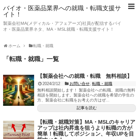
バイオ・医薬品業界への就職・転職支援サ
イト！
製薬会社MA(メディカル・アフェアーズ)社員が配信するバイ
オ・医薬品業界ネタ、MA・MSL就職・転職支援サイト！
ホーム
転職・就職
「
転職・就職
」
一覧
【製薬会社への就職・転職 無料相談】
2024/2/12
お問い合せ
,
転職・就職
無料相談開始します！ 製薬会社への転職、就職の無料
相談を開始します。製薬会社への就職を希望の学生の
方、製薬会社に転職をお考えの方はぜ...
記事を読む
【転職・就職対策】MA・MSLのキャリア
アップは社内昇進を狙うより転職の方が
簡単！転職してポジション、年収UPを目