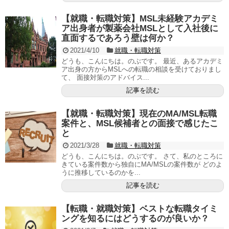
【就職・転職対策】MSL未経験アカデミ
ア出身者が製薬会社MSLとして入社後に
直面するであろう壁は何か？
2021/4/10
就職・転職対策
どうも、こんにちは。のぶです。 最近、あるアカデミ
ア出身の方からMSLへの転職の相談を受けておりまし
て、 面接対策のアドバイス...
記事を読む
【就職・転職対策】現在のMA/MSL転職
案件と、MSL候補者との面接で感じたこ
と
2021/3/28
就職・転職対策
どうも、こんにちは。のぶです。 さて、私のところに
きている案件数から独自にMA/MSLの案件数が どのよ
うに推移しているのかを...
記事を読む
【転職・就職対策】ベストな転職タイミ
ングを知るにはどうするのが良いか？