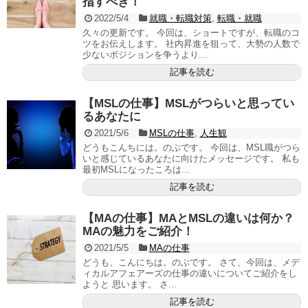
指すべき！
2022/5/4
就職・転職対策
,
転職・就職
久々の更新です。 今回は、ショートですが、転職のコ
ツをお伝えします。 社内昇進を狙って、大勢の人数で
少ないポジションを争うより...
記事を読む
【MSLの仕事】MSLがつらいと思ってい
るあなたに
2021/5/6
MSLの仕事
,
人生観
どうもこんちには。のぶです。 今回は、MSL職がつら
いと感じているあなたに向けたメッセージです。 私も
最初MSLになったころは...
記事を読む
【MAの仕事】MAとMSLの違いは何か？
MAの魅力をご紹介！
2021/5/5
MAの仕事
どうも、こんにちは。のぶです。 さて、今回は、メデ
ィカルアフェアーズの仕事の違いについてご紹介をし
ようと 思います。 さ...
記事を読む