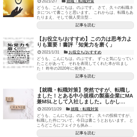
2021/2/7
就職・転職対策
どうも、こんにちは。のぶです。 さて、久々の転職ネ
タについて書こうと思います。 これからは、転職もあ
たりまえ、そして個人受注型...
記事を読む
【お役立ち/おすすめ】この力は思考力よ
りも重要！書評「知覚力を磨く」
2021/1/31
お役立ち/おすすめ
どうも、こんにちは。のぶです。 ずっと気になってい
たことがあって、それを表現してくれた本が出まし
た！ 昨年の2020年に発売さ...
記事を読む
【就職・転職対策】突然ですが、転職し
ました！とある中小規模の製薬企業にMA
兼MSLとして入社しました。しかし…
2020/11/29
就職・転職対策
どうも、こんにちは。のぶです。 久々の投稿ですが、
転職した件について、今日は書こうとおもいます。 と
ころどころにフェイクも挟み...
記事を読む