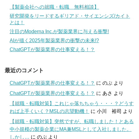
【製薬会社への就職・転職 無料相談】
研究開発をリードするギリアド・サイエンシズ/カイト
とは！
注目のModerna Inc.が製薬業界に与える衝撃!
AIが描く2025年製薬業界の衝撃の未来!?
ChatGPTが製薬業界の仕事変える！？
最近のコメント
ChatGPTが製薬業界の仕事変える！？
に
のぶ
より
ChatGPTが製薬業界の仕事変える！？
に
あさ
より
【就職・転職対策】これじゃ落ちちゃう・・・？どうす
れば上手くいく？MSLの志望動機！
に
小川 裕司
より
【就職・転職対策】突然ですが、転職しました！とある
中小規模の製薬企業にMA兼MSLとして入社しました。
しかし…
に
のぶ
より