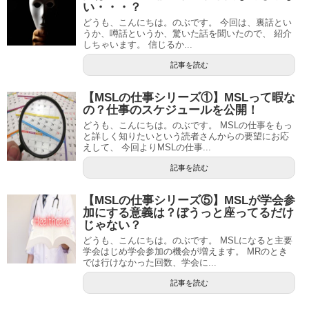
い・・・？
どうも、こんにちは。のぶです。 今回は、裏話とい
うか、噂話というか、驚いた話を聞いたので、 紹介
しちゃいます。 信じるか...
記事を読む
【MSLの仕事シリーズ①】MSLって暇な
の？仕事のスケジュールを公開！
どうも、こんにちは。のぶです。 MSLの仕事をもっ
と詳しく知りたいという読者さんからの要望にお応
えして、 今回よりMSLの仕事...
記事を読む
【MSLの仕事シリーズ⑤】MSLが学会参
加にする意義は？ぼうっと座ってるだけ
じゃない？
どうも、こんにちは。のぶです。 MSLになると主要
学会はじめ学会参加の機会が増えます。 MRのとき
では行けなかった回数、学会に...
記事を読む