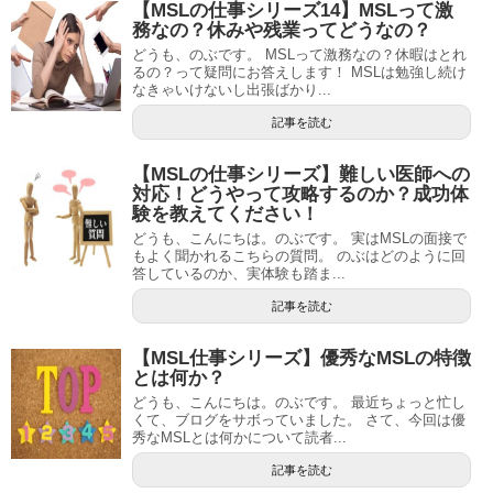
【MSLの仕事シリーズ14】MSLって激
務なの？休みや残業ってどうなの？
どうも、のぶです。 MSLって激務なの？休暇はとれ
るの？って疑問にお答えします！ MSLは勉強し続け
なきゃいけないし出張ばかり...
記事を読む
【MSLの仕事シリーズ】難しい医師への
対応！どうやって攻略するのか？成功体
験を教えてください！
どうも、こんにちは。のぶです。 実はMSLの面接で
もよく聞かれるこちらの質問。 のぶはどのように回
答しているのか、実体験も踏ま...
記事を読む
【MSL仕事シリーズ】優秀なMSLの特徴
とは何か？
どうも、こんにちは。のぶです。 最近ちょっと忙し
くて、ブログをサボっていました。 さて、今回は優
秀なMSLとは何かについて読者...
記事を読む