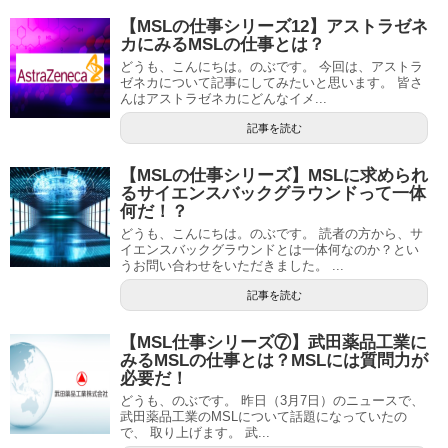
【MSLの仕事シリーズ12】アストラゼネ
カにみるMSLの仕事とは？
どうも、こんにちは。のぶです。 今回は、アストラ
ゼネカについて記事にしてみたいと思います。 皆さ
んはアストラゼネカにどんなイメ...
記事を読む
【MSLの仕事シリーズ】MSLに求められ
るサイエンスバックグラウンドって一体
何だ！？
どうも、こんにちは。のぶです。 読者の方から、サ
イエンスバックグラウンドとは一体何なのか？とい
うお問い合わせをいただきました。 ...
記事を読む
【MSL仕事シリーズ⑦】武田薬品工業に
みるMSLの仕事とは？MSLには質問力が
必要だ！
どうも、のぶです。 昨日（3月7日）のニュースで、
武田薬品工業のMSLについて話題になっていたの
で、 取り上げます。 武...