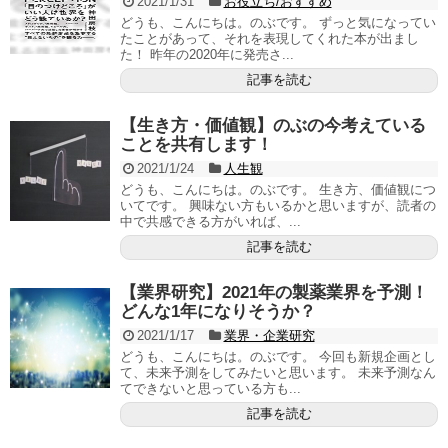
2021/1/31
お役立ち/おすすめ
どうも、こんにちは。のぶです。 ずっと気になってい
たことがあって、それを表現してくれた本が出まし
た！ 昨年の2020年に発売さ...
記事を読む
【生き方・価値観】のぶの今考えている
ことを共有します！
2021/1/24
人生観
どうも、こんにちは。のぶです。 生き方、価値観につ
いてです。 興味ない方もいるかと思いますが、読者の
中で共感できる方がいれば、...
記事を読む
【業界研究】2021年の製薬業界を予測！
どんな1年になりそうか？
2021/1/17
業界・企業研究
どうも、こんにちは。のぶです。 今回も新規企画とし
て、未来予測をしてみたいと思います。 未来予測なん
てできないと思っている方も...
記事を読む