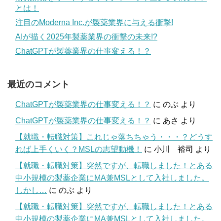
とは！
注目のModerna Inc.が製薬業界に与える衝撃!
AIが描く2025年製薬業界の衝撃の未来!?
ChatGPTが製薬業界の仕事変える！？
最近のコメント
ChatGPTが製薬業界の仕事変える！？
に
のぶ
より
ChatGPTが製薬業界の仕事変える！？
に
あさ
より
【就職・転職対策】これじゃ落ちちゃう・・・？どうす
れば上手くいく？MSLの志望動機！
に
小川 裕司
より
【就職・転職対策】突然ですが、転職しました！とある
中小規模の製薬企業にMA兼MSLとして入社しました。
しかし…
に
のぶ
より
【就職・転職対策】突然ですが、転職しました！とある
中小規模の製薬企業にMA兼MSLとして入社しました。