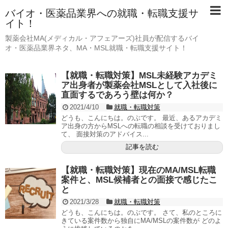
バイオ・医薬品業界への就職・転職支援サ
イト！
製薬会社MA(メディカル・アフェアーズ)社員が配信するバイ
オ・医薬品業界ネタ、MA・MSL就職・転職支援サイト！
【就職・転職対策】MSL未経験アカデミ
ア出身者が製薬会社MSLとして入社後に
直面するであろう壁は何か？
2021/4/10
就職・転職対策
どうも、こんにちは。のぶです。 最近、あるアカデミ
ア出身の方からMSLへの転職の相談を受けておりまし
て、 面接対策のアドバイス...
記事を読む
【就職・転職対策】現在のMA/MSL転職
案件と、MSL候補者との面接で感じたこ
と
2021/3/28
就職・転職対策
どうも、こんにちは。のぶです。 さて、私のところに
きている案件数から独自にMA/MSLの案件数が どのよ