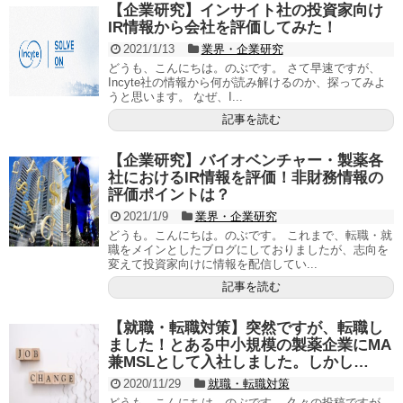
【企業研究】インサイト社の投資家向け
IR情報から会社を評価してみた！
2021/1/13
業界・企業研究
どうも、こんにちは。のぶです。 さて早速ですが、
Incyte社の情報から何が読み解けるのか、探ってみよ
うと思います。 なぜ、I...
記事を読む
【企業研究】バイオベンチャー・製薬各
社におけるIR情報を評価！非財務情報の
評価ポイントは？
2021/1/9
業界・企業研究
どうも。こんにちは。のぶです。 これまで、転職・就
職をメインとしたブログにしておりましたが、志向を
変えて投資家向けに情報を配信してい...
記事を読む
【就職・転職対策】突然ですが、転職し
ました！とある中小規模の製薬企業にMA
兼MSLとして入社しました。しかし…
2020/11/29
就職・転職対策
どうも、こんにちは。のぶです。 久々の投稿ですが、