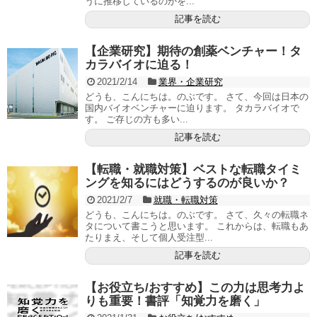
うに推移しているのかを...
記事を読む
【企業研究】期待の創薬ベンチャー！タ
カラバイオに迫る！
2021/2/14
業界・企業研究
どうも、こんにちは。のぶです。 さて、今回は日本の
国内バイオベンチャーに迫ります。 タカラバイオで
す。 ご存じの方も多い...
記事を読む
【転職・就職対策】ベストな転職タイミ
ングを知るにはどうするのが良いか？
2021/2/7
就職・転職対策
どうも、こんにちは。のぶです。 さて、久々の転職ネ
タについて書こうと思います。 これからは、転職もあ
たりまえ、そして個人受注型...
記事を読む
【お役立ち/おすすめ】この力は思考力よ
りも重要！書評「知覚力を磨く」