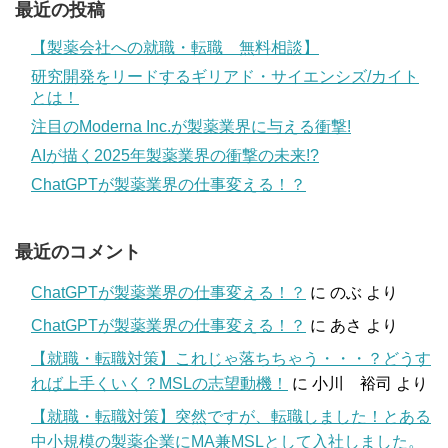
最近の投稿
【製薬会社への就職・転職 無料相談】
研究開発をリードするギリアド・サイエンシズ/カイト
とは！
注目のModerna Inc.が製薬業界に与える衝撃!
AIが描く2025年製薬業界の衝撃の未来!?
ChatGPTが製薬業界の仕事変える！？
最近のコメント
ChatGPTが製薬業界の仕事変える！？
に
のぶ
より
ChatGPTが製薬業界の仕事変える！？
に
あさ
より
【就職・転職対策】これじゃ落ちちゃう・・・？どうす
れば上手くいく？MSLの志望動機！
に
小川 裕司
より
【就職・転職対策】突然ですが、転職しました！とある
中小規模の製薬企業にMA兼MSLとして入社しました。