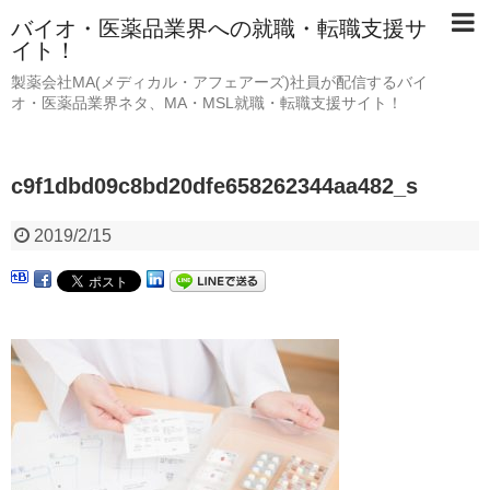
バイオ・医薬品業界への就職・転職支援サ
イト！
製薬会社MA(メディカル・アフェアーズ)社員が配信するバイ
オ・医薬品業界ネタ、MA・MSL就職・転職支援サイト！
c9f1dbd09c8bd20dfe658262344aa482_s
2019/2/15