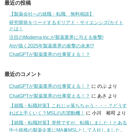
最近の投稿
【製薬会社への就職・転職 無料相談】
研究開発をリードするギリアド・サイエンシズ/カイト
とは！
注目のModerna Inc.が製薬業界に与える衝撃!
AIが描く2025年製薬業界の衝撃の未来!?
ChatGPTが製薬業界の仕事変える！？
最近のコメント
ChatGPTが製薬業界の仕事変える！？
に
のぶ
より
ChatGPTが製薬業界の仕事変える！？
に
あさ
より
【就職・転職対策】これじゃ落ちちゃう・・・？どうす
れば上手くいく？MSLの志望動機！
に
小川 裕司
より
【就職・転職対策】突然ですが、転職しました！とある
中小規模の製薬企業にMA兼MSLとして入社しました。