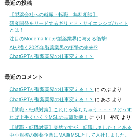
最近の投稿
【製薬会社への就職・転職 無料相談】
研究開発をリードするギリアド・サイエンシズ/カイト
とは！
注目のModerna Inc.が製薬業界に与える衝撃!
AIが描く2025年製薬業界の衝撃の未来!?
ChatGPTが製薬業界の仕事変える！？
最近のコメント
ChatGPTが製薬業界の仕事変える！？
に
のぶ
より
ChatGPTが製薬業界の仕事変える！？
に
あさ
より
【就職・転職対策】これじゃ落ちちゃう・・・？どうす
れば上手くいく？MSLの志望動機！
に
小川 裕司
より
【就職・転職対策】突然ですが、転職しました！とある
中小規模の製薬企業にMA兼MSLとして入社しました。