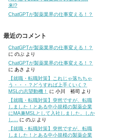
来!?
ChatGPTが製薬業界の仕事変える！？
最近のコメント
ChatGPTが製薬業界の仕事変える！？
に
のぶ
より
ChatGPTが製薬業界の仕事変える！？
に
あさ
より
【就職・転職対策】これじゃ落ちちゃ
う・・・？どうすれば上手くいく？
MSLの志望動機！
に
小川 裕司
より
【就職・転職対策】突然ですが、転職
しました！とある中小規模の製薬企業
にMA兼MSLとして入社しました。しか
し…
に
のぶ
より
【就職・転職対策】突然ですが、転職
しました！とある中小規模の製薬企業