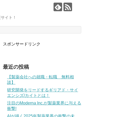
援サイト！
スポンサードリンク
最近の投稿
【製薬会社への就職・転職 無料相
談】
研究開発をリードするギリアド・サイ
エンシズ/カイトとは！
注目のModerna Inc.が製薬業界に与える
衝撃!
AIが描く2025年製薬業界の衝撃の未