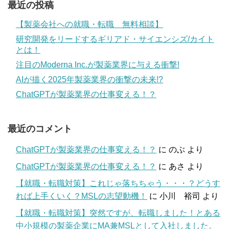
最近の投稿
【製薬会社への就職・転職 無料相談】
研究開発をリードするギリアド・サイエンシズ/カイト
とは！
注目のModerna Inc.が製薬業界に与える衝撃!
AIが描く2025年製薬業界の衝撃の未来!?
ChatGPTが製薬業界の仕事変える！？
最近のコメント
ChatGPTが製薬業界の仕事変える！？
に
のぶ
より
ChatGPTが製薬業界の仕事変える！？
に
あさ
より
【就職・転職対策】これじゃ落ちちゃう・・・？どうす
れば上手くいく？MSLの志望動機！
に
小川 裕司
より
【就職・転職対策】突然ですが、転職しました！とある
中小規模の製薬企業にMA兼MSLとして入社しました。