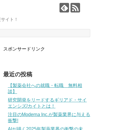
援サイト！
スポンサードリンク
最近の投稿
【製薬会社への就職・転職 無料相
談】
研究開発をリードするギリアド・サイ
エンシズ/カイトとは！
注目のModerna Inc.が製薬業界に与える
衝撃!
AIが描く2025年製薬業界の衝撃の未