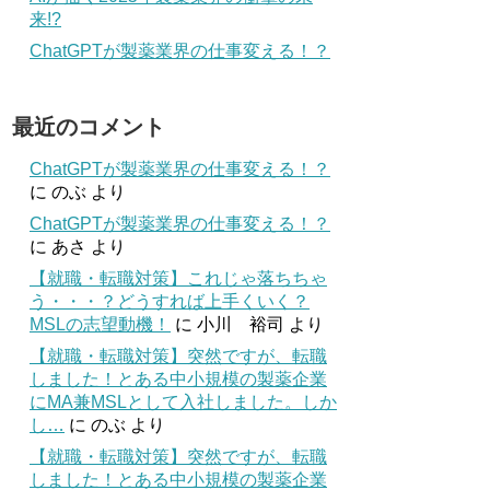
来!?
ChatGPTが製薬業界の仕事変える！？
最近のコメント
ChatGPTが製薬業界の仕事変える！？
に
のぶ
より
ChatGPTが製薬業界の仕事変える！？
に
あさ
より
【就職・転職対策】これじゃ落ちちゃ
う・・・？どうすれば上手くいく？
MSLの志望動機！
に
小川 裕司
より
【就職・転職対策】突然ですが、転職
しました！とある中小規模の製薬企業
にMA兼MSLとして入社しました。しか
し…
に
のぶ
より
【就職・転職対策】突然ですが、転職
しました！とある中小規模の製薬企業