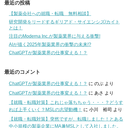
最近の投稿
【製薬会社への就職・転職 無料相談】
研究開発をリードするギリアド・サイエンシズ/カイト
とは！
注目のModerna Inc.が製薬業界に与える衝撃!
AIが描く2025年製薬業界の衝撃の未来!?
ChatGPTが製薬業界の仕事変える！？
最近のコメント
ChatGPTが製薬業界の仕事変える！？
に
のぶ
より
ChatGPTが製薬業界の仕事変える！？
に
あさ
より
【就職・転職対策】これじゃ落ちちゃう・・・？どうす
れば上手くいく？MSLの志望動機！
に
小川 裕司
より
【就職・転職対策】突然ですが、転職しました！とある
中小規模の製薬企業にMA兼MSLとして入社しました。