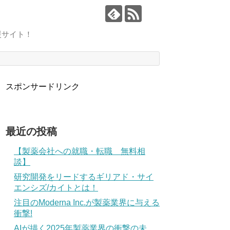
援サイト！
スポンサードリンク
最近の投稿
【製薬会社への就職・転職 無料相
談】
研究開発をリードするギリアド・サイ
エンシズ/カイトとは！
注目のModerna Inc.が製薬業界に与える
衝撃!
AIが描く2025年製薬業界の衝撃の未