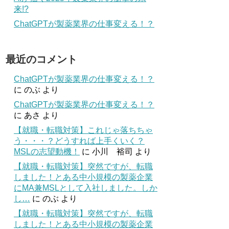
来!?
ChatGPTが製薬業界の仕事変える！？
最近のコメント
ChatGPTが製薬業界の仕事変える！？
に
のぶ
より
ChatGPTが製薬業界の仕事変える！？
に
あさ
より
【就職・転職対策】これじゃ落ちちゃ
う・・・？どうすれば上手くいく？
MSLの志望動機！
に
小川 裕司
より
【就職・転職対策】突然ですが、転職
しました！とある中小規模の製薬企業
にMA兼MSLとして入社しました。しか
し…
に
のぶ
より
【就職・転職対策】突然ですが、転職
しました！とある中小規模の製薬企業