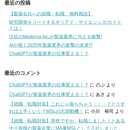
最近の投稿
【製薬会社への就職・転職 無料相談】
研究開発をリードするギリアド・サイエンシズ/カイト
とは！
注目のModerna Inc.が製薬業界に与える衝撃!
AIが描く2025年製薬業界の衝撃の未来!?
ChatGPTが製薬業界の仕事変える！？
最近のコメント
ChatGPTが製薬業界の仕事変える！？
に
のぶ
より
ChatGPTが製薬業界の仕事変える！？
に
あさ
より
【就職・転職対策】これじゃ落ちちゃう・・・？どうす
れば上手くいく？MSLの志望動機！
に
小川 裕司
より
【就職・転職対策】突然ですが、転職しました！とある
中小規模の製薬企業にMA兼MSLとして入社しました。