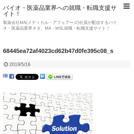
バイオ・医薬品業界への就職・転職支援サ
イト！
製薬会社MA(メディカル・アフェアーズ)社員が配信するバイ
オ・医薬品業界ネタ、MA・MSL就職・転職支援サイト！
68445ea72af4023cd62b47d0fe395c08_s
2019/5/16