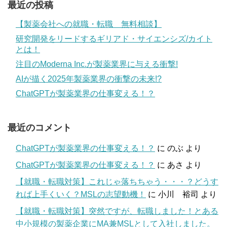
最近の投稿
【製薬会社への就職・転職 無料相談】
研究開発をリードするギリアド・サイエンシズ/カイト
とは！
注目のModerna Inc.が製薬業界に与える衝撃!
AIが描く2025年製薬業界の衝撃の未来!?
ChatGPTが製薬業界の仕事変える！？
最近のコメント
ChatGPTが製薬業界の仕事変える！？
に
のぶ
より
ChatGPTが製薬業界の仕事変える！？
に
あさ
より
【就職・転職対策】これじゃ落ちちゃう・・・？どうす
れば上手くいく？MSLの志望動機！
に
小川 裕司
より
【就職・転職対策】突然ですが、転職しました！とある
中小規模の製薬企業にMA兼MSLとして入社しました。