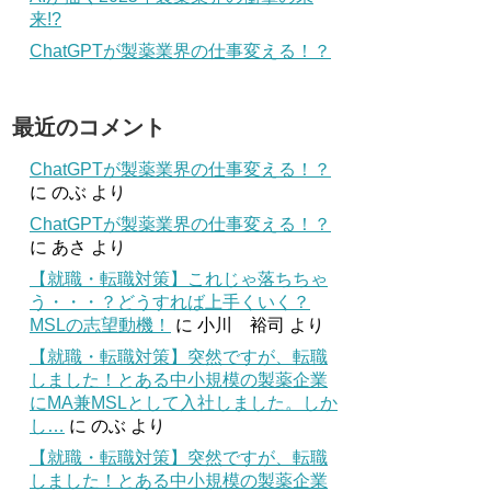
来!?
ChatGPTが製薬業界の仕事変える！？
最近のコメント
ChatGPTが製薬業界の仕事変える！？
に
のぶ
より
ChatGPTが製薬業界の仕事変える！？
に
あさ
より
【就職・転職対策】これじゃ落ちちゃ
う・・・？どうすれば上手くいく？
MSLの志望動機！
に
小川 裕司
より
【就職・転職対策】突然ですが、転職
しました！とある中小規模の製薬企業
にMA兼MSLとして入社しました。しか
し…
に
のぶ
より
【就職・転職対策】突然ですが、転職
しました！とある中小規模の製薬企業