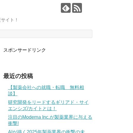
援サイト！
スポンサードリンク
最近の投稿
【製薬会社への就職・転職 無料相
談】
研究開発をリードするギリアド・サイ
エンシズ/カイトとは！
注目のModerna Inc.が製薬業界に与える
衝撃!
AIが描く2025年製薬業界の衝撃の未