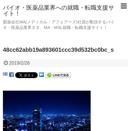
バイオ・医薬品業界への就職・転職支援サ
イト！
製薬会社MA(メディカル・アフェアーズ)社員が配信するバイ
オ・医薬品業界ネタ、MA・MSL就職・転職支援サイト！
48cc62abb19a893601ccc39d532bc0bc_s
2019/2/26