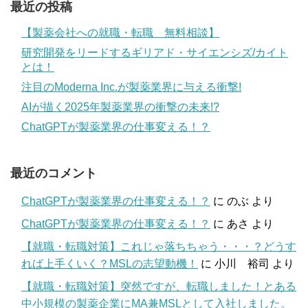
最近の投稿
【製薬会社への就職・転職 無料相談】
研究開発をリードするギリアド・サイエンシズ/カイト
とは！
注目のModerna Inc.が製薬業界に与える衝撃!
AIが描く2025年製薬業界の衝撃の未来!?
ChatGPTが製薬業界の仕事変える！？
最近のコメント
ChatGPTが製薬業界の仕事変える！？
に
のぶ
より
ChatGPTが製薬業界の仕事変える！？
に
あさ
より
【就職・転職対策】これじゃ落ちちゃう・・・？どうす
れば上手くいく？MSLの志望動機！
に
小川 裕司
より
【就職・転職対策】突然ですが、転職しました！とある
中小規模の製薬企業にMA兼MSLとして入社しました。