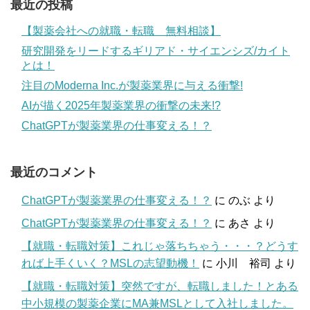
最近の投稿
【製薬会社への就職・転職 無料相談】
研究開発をリードするギリアド・サイエンシズ/カイト
とは！
注目のModerna Inc.が製薬業界に与える衝撃!
AIが描く2025年製薬業界の衝撃の未来!?
ChatGPTが製薬業界の仕事変える！？
最近のコメント
ChatGPTが製薬業界の仕事変える！？
に
のぶ
より
ChatGPTが製薬業界の仕事変える！？
に
あさ
より
【就職・転職対策】これじゃ落ちちゃう・・・？どうす
れば上手くいく？MSLの志望動機！
に
小川 裕司
より
【就職・転職対策】突然ですが、転職しました！とある
中小規模の製薬企業にMA兼MSLとして入社しました。