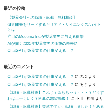
最近の投稿
【製薬会社への就職・転職 無料相談】
研究開発をリードするギリアド・サイエンシズ/カイト
とは！
注目のModerna Inc.が製薬業界に与える衝撃!
AIが描く2025年製薬業界の衝撃の未来!?
ChatGPTが製薬業界の仕事変える！？
最近のコメント
ChatGPTが製薬業界の仕事変える！？
に
のぶ
より
ChatGPTが製薬業界の仕事変える！？
に
あさ
より
【就職・転職対策】これじゃ落ちちゃう・・・？どうす
れば上手くいく？MSLの志望動機！
に
小川 裕司
より
【就職・転職対策】突然ですが、転職しました！とある