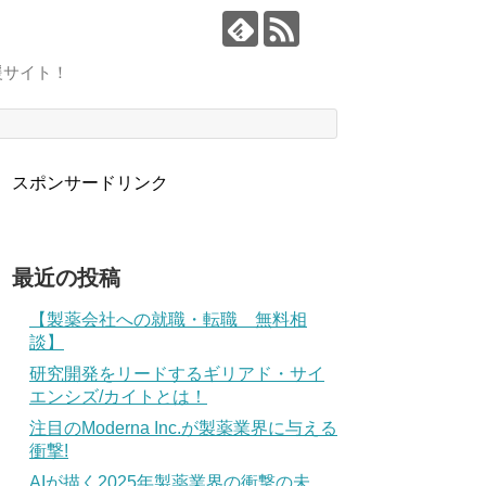
援サイト！
スポンサードリンク
最近の投稿
【製薬会社への就職・転職 無料相
談】
研究開発をリードするギリアド・サイ
エンシズ/カイトとは！
注目のModerna Inc.が製薬業界に与える
衝撃!
AIが描く2025年製薬業界の衝撃の未