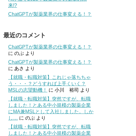
来!?
ChatGPTが製薬業界の仕事変える！？
最近のコメント
ChatGPTが製薬業界の仕事変える！？
に
のぶ
より
ChatGPTが製薬業界の仕事変える！？
に
あさ
より
【就職・転職対策】これじゃ落ちちゃ
う・・・？どうすれば上手くいく？
MSLの志望動機！
に
小川 裕司
より
【就職・転職対策】突然ですが、転職
しました！とある中小規模の製薬企業
にMA兼MSLとして入社しました。しか
し…
に
のぶ
より
【就職・転職対策】突然ですが、転職
しました！とある中小規模の製薬企業