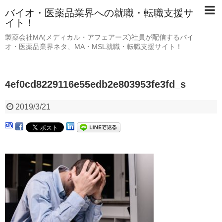
バイオ・医薬品業界への就職・転職支援サ
イト！
製薬会社MA(メディカル・アフェアーズ)社員が配信するバイ
オ・医薬品業界ネタ、MA・MSL就職・転職支援サイト！
4ef0cd8229116e55edb2e803953fe3fd_s
2019/3/21