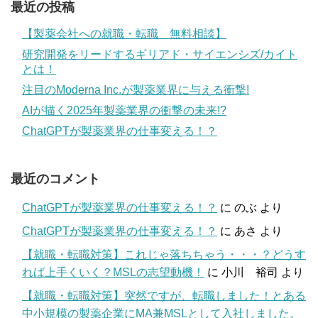
最近の投稿
【製薬会社への就職・転職 無料相談】
研究開発をリードするギリアド・サイエンシズ/カイト
とは！
注目のModerna Inc.が製薬業界に与える衝撃!
AIが描く2025年製薬業界の衝撃の未来!?
ChatGPTが製薬業界の仕事変える！？
最近のコメント
ChatGPTが製薬業界の仕事変える！？
に
のぶ
より
ChatGPTが製薬業界の仕事変える！？
に
あさ
より
【就職・転職対策】これじゃ落ちちゃう・・・？どうす
れば上手くいく？MSLの志望動機！
に
小川 裕司
より
【就職・転職対策】突然ですが、転職しました！とある
中小規模の製薬企業にMA兼MSLとして入社しました。