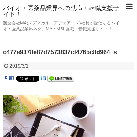
バイオ・医薬品業界への就職・転職支援サ
イト！
製薬会社MA(メディカル・アフェアーズ)社員が配信するバイ
オ・医薬品業界ネタ、MA・MSL就職・転職支援サイト！
c477e9378e87d7573837cf4765c8d964_s
2019/3/1