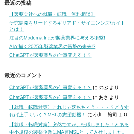
最近の投稿
【製薬会社への就職・転職 無料相談】
研究開発をリードするギリアド・サイエンシズ/カイト
とは！
注目のModerna Inc.が製薬業界に与える衝撃!
AIが描く2025年製薬業界の衝撃の未来!?
ChatGPTが製薬業界の仕事変える！？
最近のコメント
ChatGPTが製薬業界の仕事変える！？
に
のぶ
より
ChatGPTが製薬業界の仕事変える！？
に
あさ
より
【就職・転職対策】これじゃ落ちちゃう・・・？どうす
れば上手くいく？MSLの志望動機！
に
小川 裕司
より
【就職・転職対策】突然ですが、転職しました！とある
中小規模の製薬企業にMA兼MSLとして入社しました。