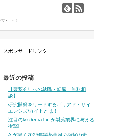
援サイト！
スポンサードリンク
最近の投稿
【製薬会社への就職・転職 無料相
談】
研究開発をリードするギリアド・サイ
エンシズ/カイトとは！
注目のModerna Inc.が製薬業界に与える
衝撃!
AIが描く2025年製薬業界の衝撃の未