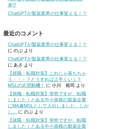
来!?
ChatGPTが製薬業界の仕事変える！？
最近のコメント
ChatGPTが製薬業界の仕事変える！？
に
のぶ
より
ChatGPTが製薬業界の仕事変える！？
に
あさ
より
【就職・転職対策】これじゃ落ちちゃ
う・・・？どうすれば上手くいく？
MSLの志望動機！
に
小川 裕司
より
【就職・転職対策】突然ですが、転職
しました！とある中小規模の製薬企業
にMA兼MSLとして入社しました。しか
し…
に
のぶ
より
【就職・転職対策】突然ですが、転職
しました！とある中小規模の製薬企業