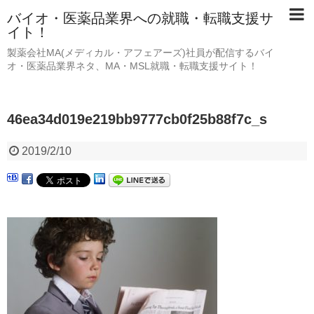
バイオ・医薬品業界への就職・転職支援サ
イト！
製薬会社MA(メディカル・アフェアーズ)社員が配信するバイ
オ・医薬品業界ネタ、MA・MSL就職・転職支援サイト！
46ea34d019e219bb9777cb0f25b88f7c_s
2019/2/10