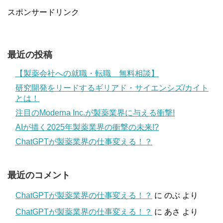
スポンサードリンク
最近の投稿
【製薬会社への就職・転職 無料相談】
研究開発をリードするギリアド・サイエンシズ/カイト
とは！
注目のModerna Inc.が製薬業界に与える衝撃!
AIが描く2025年製薬業界の衝撃の未来!?
ChatGPTが製薬業界の仕事変える！？
最近のコメント
ChatGPTが製薬業界の仕事変える！？
に
のぶ
より
ChatGPTが製薬業界の仕事変える！？
に
あさ
より