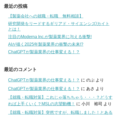
最近の投稿
【製薬会社への就職・転職 無料相談】
研究開発をリードするギリアド・サイエンシズ/カイト
とは！
注目のModerna Inc.が製薬業界に与える衝撃!
AIが描く2025年製薬業界の衝撃の未来!?
ChatGPTが製薬業界の仕事変える！？
最近のコメント
ChatGPTが製薬業界の仕事変える！？
に
のぶ
より
ChatGPTが製薬業界の仕事変える！？
に
あさ
より
【就職・転職対策】これじゃ落ちちゃう・・・？どうす
れば上手くいく？MSLの志望動機！
に
小川 裕司
より
【就職・転職対策】突然ですが、転職しました！とある