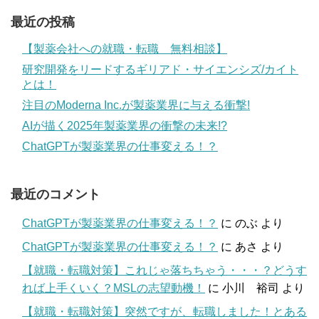
最近の投稿
【製薬会社への就職・転職 無料相談】
研究開発をリードするギリアド・サイエンシズ/カイト
とは！
注目のModerna Inc.が製薬業界に与える衝撃!
AIが描く2025年製薬業界の衝撃の未来!?
ChatGPTが製薬業界の仕事変える！？
最近のコメント
ChatGPTが製薬業界の仕事変える！？
に
のぶ
より
ChatGPTが製薬業界の仕事変える！？
に
あさ
より
【就職・転職対策】これじゃ落ちちゃう・・・？どうす
れば上手くいく？MSLの志望動機！
に
小川 裕司
より
【就職・転職対策】突然ですが、転職しました！とある