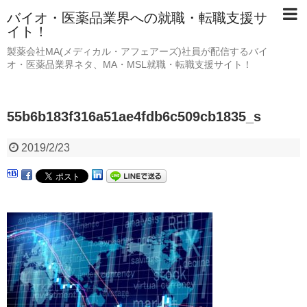
バイオ・医薬品業界への就職・転職支援サ
イト！
製薬会社MA(メディカル・アフェアーズ)社員が配信するバイ
オ・医薬品業界ネタ、MA・MSL就職・転職支援サイト！
55b6b183f316a51ae4fdb6c509cb1835_s
2019/2/23