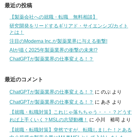
最近の投稿
【製薬会社への就職・転職 無料相談】
研究開発をリードするギリアド・サイエンシズ/カイト
とは！
注目のModerna Inc.が製薬業界に与える衝撃!
AIが描く2025年製薬業界の衝撃の未来!?
ChatGPTが製薬業界の仕事変える！？
最近のコメント
ChatGPTが製薬業界の仕事変える！？
に
のぶ
より
ChatGPTが製薬業界の仕事変える！？
に
あさ
より
【就職・転職対策】これじゃ落ちちゃう・・・？どうす
れば上手くいく？MSLの志望動機！
に
小川 裕司
より
【就職・転職対策】突然ですが、転職しました！とある