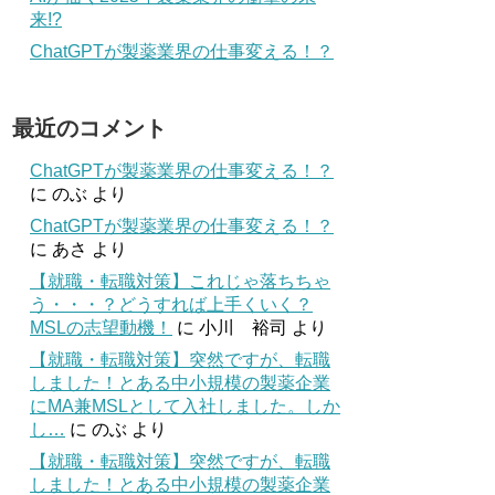
来!?
ChatGPTが製薬業界の仕事変える！？
最近のコメント
ChatGPTが製薬業界の仕事変える！？
に
のぶ
より
ChatGPTが製薬業界の仕事変える！？
に
あさ
より
【就職・転職対策】これじゃ落ちちゃ
う・・・？どうすれば上手くいく？
MSLの志望動機！
に
小川 裕司
より
【就職・転職対策】突然ですが、転職
しました！とある中小規模の製薬企業
にMA兼MSLとして入社しました。しか
し…
に
のぶ
より
【就職・転職対策】突然ですが、転職
しました！とある中小規模の製薬企業