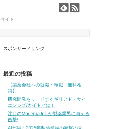
援サイト！
スポンサードリンク
最近の投稿
【製薬会社への就職・転職 無料相
談】
研究開発をリードするギリアド・サイ
エンシズ/カイトとは！
注目のModerna Inc.が製薬業界に与える
衝撃!
AIが描く2025年製薬業界の衝撃の未