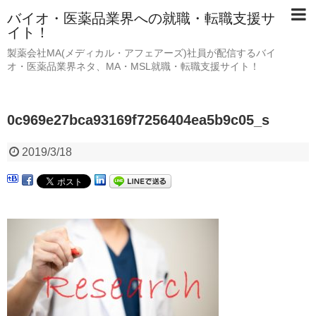
バイオ・医薬品業界への就職・転職支援サ
イト！
製薬会社MA(メディカル・アフェアーズ)社員が配信するバイ
オ・医薬品業界ネタ、MA・MSL就職・転職支援サイト！
0c969e27bca93169f7256404ea5b9c05_s
2019/3/18