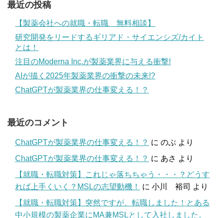
最近の投稿
【製薬会社への就職・転職 無料相談】
研究開発をリードするギリアド・サイエンシズ/カイト
とは！
注目のModerna Inc.が製薬業界に与える衝撃!
AIが描く2025年製薬業界の衝撃の未来!?
ChatGPTが製薬業界の仕事変える！？
最近のコメント
ChatGPTが製薬業界の仕事変える！？
に
のぶ
より
ChatGPTが製薬業界の仕事変える！？
に
あさ
より
【就職・転職対策】これじゃ落ちちゃう・・・？どうす
れば上手くいく？MSLの志望動機！
に
小川 裕司
より
【就職・転職対策】突然ですが、転職しました！とある
中小規模の製薬企業にMA兼MSLとして入社しました。