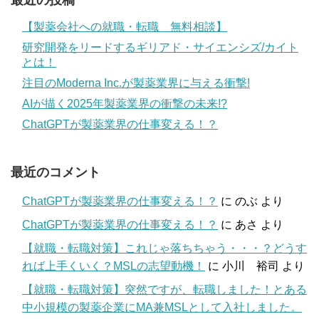
【製薬会社への就職・転職 無料相談】
研究開発をリードするギリアド・サイエンシズ/カイト
とは！
注目のModerna Inc.が製薬業界に与える衝撃!
AIが描く2025年製薬業界の衝撃の未来!?
ChatGPTが製薬業界の仕事変える！？
最近のコメント
ChatGPTが製薬業界の仕事変える！？
に
のぶ
より
ChatGPTが製薬業界の仕事変える！？
に
あさ
より
【就職・転職対策】これじゃ落ちちゃう・・・？どうす
れば上手くいく？MSLの志望動機！
に
小川 裕司
より
【就職・転職対策】突然ですが、転職しました！とある
中小規模の製薬企業にMA兼MSLとして入社しました。