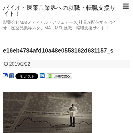
バイオ・医薬品業界への就職・転職支援サ
イト！
製薬会社MA(メディカル・アフェアーズ)社員が配信するバイ
オ・医薬品業界ネタ、MA・MSL就職・転職支援サイト！
e16eb4784afd10a48e0553162d631157_s
2019/2/22