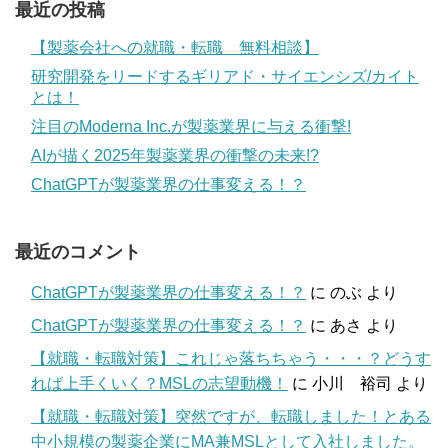
最近の投稿
【製薬会社への就職・転職 無料相談】
研究開発をリードするギリアド・サイエンシズ/カイト
とは！
注目のModerna Inc.が製薬業界に与える衝撃!
AIが描く2025年製薬業界の衝撃の未来!?
ChatGPTが製薬業界の仕事変える！？
最近のコメント
ChatGPTが製薬業界の仕事変える！？
に
のぶ
より
ChatGPTが製薬業界の仕事変える！？
に
あさ
より
【就職・転職対策】これじゃ落ちちゃう・・・？どうす
れば上手くいく？MSLの志望動機！
に
小川 裕司
より
【就職・転職対策】突然ですが、転職しました！とある
中小規模の製薬企業にMA兼MSLとして入社しました。