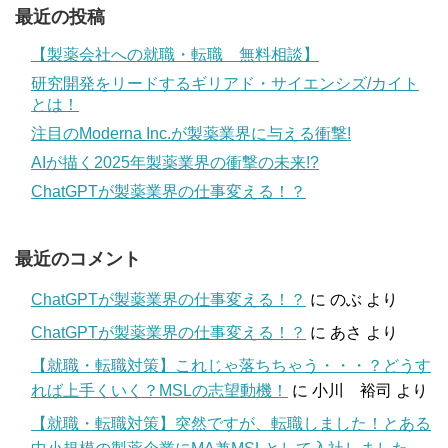
最近の投稿
【製薬会社への就職・転職 無料相談】
研究開発をリードするギリアド・サイエンシズ/カイト
とは！
注目のModerna Inc.が製薬業界に与える衝撃!
AIが描く2025年製薬業界の衝撃の未来!?
ChatGPTが製薬業界の仕事変える！？
最近のコメント
ChatGPTが製薬業界の仕事変える！？
に
のぶ
より
ChatGPTが製薬業界の仕事変える！？
に
あさ
より
【就職・転職対策】これじゃ落ちちゃう・・・？どうす
れば上手くいく？MSLの志望動機！
に
小川 裕司
より
【就職・転職対策】突然ですが、転職しました！とある