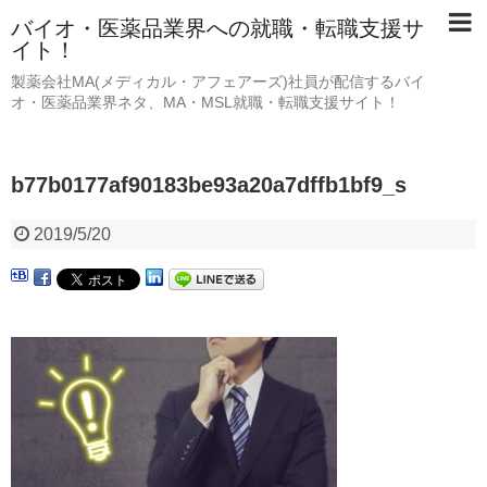
バイオ・医薬品業界への就職・転職支援サ
イト！
製薬会社MA(メディカル・アフェアーズ)社員が配信するバイ
オ・医薬品業界ネタ、MA・MSL就職・転職支援サイト！
b77b0177af90183be93a20a7dffb1bf9_s
2019/5/20