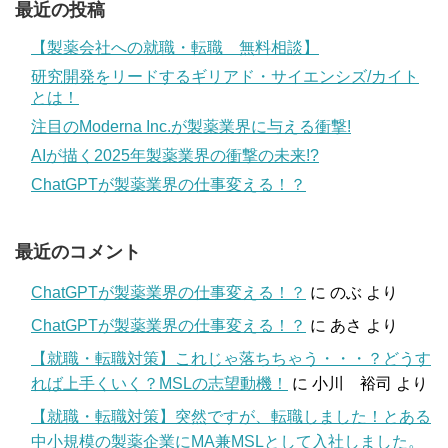
最近の投稿
【製薬会社への就職・転職 無料相談】
研究開発をリードするギリアド・サイエンシズ/カイト
とは！
注目のModerna Inc.が製薬業界に与える衝撃!
AIが描く2025年製薬業界の衝撃の未来!?
ChatGPTが製薬業界の仕事変える！？
最近のコメント
ChatGPTが製薬業界の仕事変える！？
に
のぶ
より
ChatGPTが製薬業界の仕事変える！？
に
あさ
より
【就職・転職対策】これじゃ落ちちゃう・・・？どうす
れば上手くいく？MSLの志望動機！
に
小川 裕司
より
【就職・転職対策】突然ですが、転職しました！とある
中小規模の製薬企業にMA兼MSLとして入社しました。