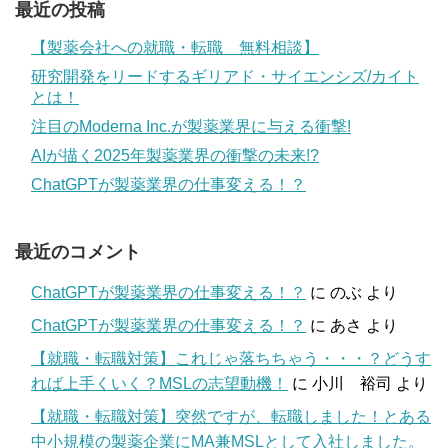
最近の投稿
【製薬会社への就職・転職 無料相談】
研究開発をリードするギリアド・サイエンシズ/カイト
とは！
注目のModerna Inc.が製薬業界に与える衝撃!
AIが描く2025年製薬業界の衝撃の未来!?
ChatGPTが製薬業界の仕事変える！？
最近のコメント
ChatGPTが製薬業界の仕事変える！？
に
のぶ
より
ChatGPTが製薬業界の仕事変える！？
に
あさ
より
【就職・転職対策】これじゃ落ちちゃう・・・？どうす
れば上手くいく？MSLの志望動機！
に
小川 裕司
より
【就職・転職対策】突然ですが、転職しました！とある
中小規模の製薬企業にMA兼MSLとして入社しました。