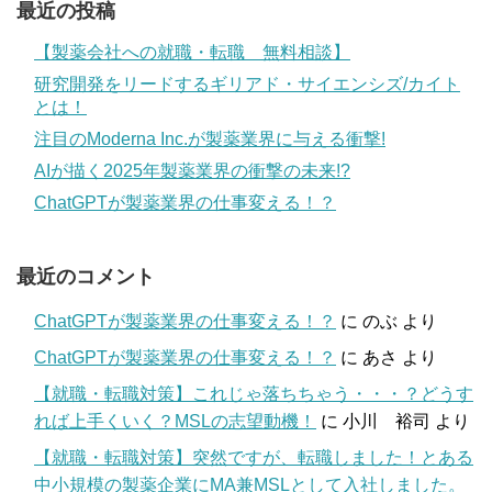
最近の投稿
【製薬会社への就職・転職 無料相談】
研究開発をリードするギリアド・サイエンシズ/カイト
とは！
注目のModerna Inc.が製薬業界に与える衝撃!
AIが描く2025年製薬業界の衝撃の未来!?
ChatGPTが製薬業界の仕事変える！？
最近のコメント
ChatGPTが製薬業界の仕事変える！？
に
のぶ
より
ChatGPTが製薬業界の仕事変える！？
に
あさ
より
【就職・転職対策】これじゃ落ちちゃう・・・？どうす
れば上手くいく？MSLの志望動機！
に
小川 裕司
より
【就職・転職対策】突然ですが、転職しました！とある
中小規模の製薬企業にMA兼MSLとして入社しました。