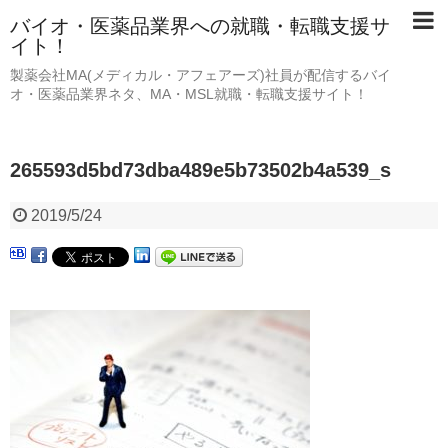
バイオ・医薬品業界への就職・転職支援サ
イト！
製薬会社MA(メディカル・アフェアーズ)社員が配信するバイ
オ・医薬品業界ネタ、MA・MSL就職・転職支援サイト！
265593d5bd73dba489e5b73502b4a539_s
2019/5/24