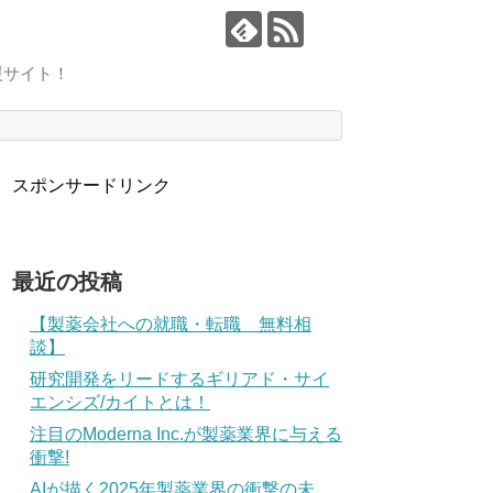
援サイト！
スポンサードリンク
最近の投稿
【製薬会社への就職・転職 無料相
談】
研究開発をリードするギリアド・サイ
エンシズ/カイトとは！
注目のModerna Inc.が製薬業界に与える
衝撃!
AIが描く2025年製薬業界の衝撃の未