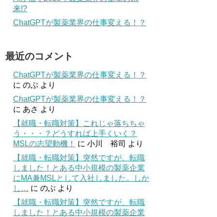
来!?
ChatGPTが製薬業界の仕事変える！？
最近のコメント
ChatGPTが製薬業界の仕事変える！？
に
のぶ
より
ChatGPTが製薬業界の仕事変える！？
に
あさ
より
【就職・転職対策】これじゃ落ちちゃ
う・・・？どうすれば上手くいく？
MSLの志望動機！
に
小川 裕司
より
【就職・転職対策】突然ですが、転職
しました！とある中小規模の製薬企業
にMA兼MSLとして入社しました。しか
し…
に
のぶ
より
【就職・転職対策】突然ですが、転職
しました！とある中小規模の製薬企業