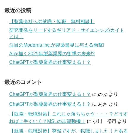
最近の投稿
【製薬会社への就職・転職 無料相談】
研究開発をリードするギリアド・サイエンシズ/カイト
とは！
注目のModerna Inc.が製薬業界に与える衝撃!
AIが描く2025年製薬業界の衝撃の未来!?
ChatGPTが製薬業界の仕事変える！？
最近のコメント
ChatGPTが製薬業界の仕事変える！？
に
のぶ
より
ChatGPTが製薬業界の仕事変える！？
に
あさ
より
【就職・転職対策】これじゃ落ちちゃう・・・？どうす
れば上手くいく？MSLの志望動機！
に
小川 裕司
より
【就職・転職対策】突然ですが、転職しました！とある